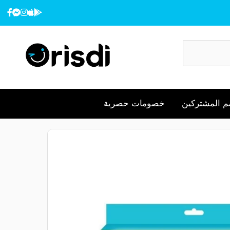
 المشتركين
خصومات حصرية