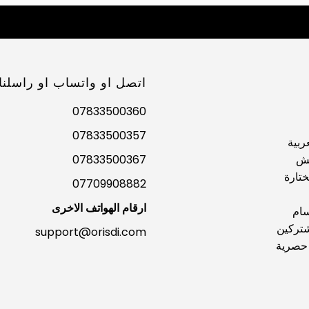
اتصل او واتساب او راسلنا
07833500360
07833500357
ربية
يش
07833500367
تارة
07709908882
ارقام الهواتف الاخرى
سام
تركين
support@orisdi.com
حصرية