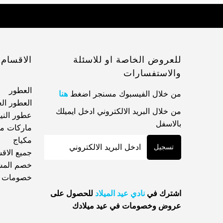
للعروض الخاصة او للاسئلة
الاقسام
والاستفسارات
العطور
من خلال الفيسبوك مسنجر اضغط
هنا
العطور الع
من خلال البريد الالكتروني ادخل ايميلك
عطور الن
بالاسفل
ماركات مخ
مكياج
جميع الاق
خصم المش
خصومات 
اشترك في
نادي عيد الميلاد
للحصول على
عروض وخصومات في عيد ميلادك