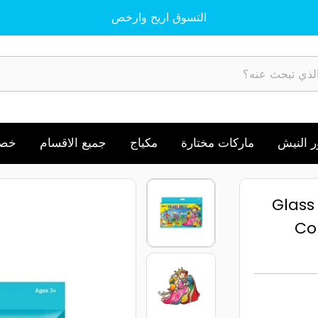
التسوق اريح وارخص
 النيش
ماركات مختارة
مكياج
جميع الاقسام
خصم
الوان زجاج مع اكسسوارات 12 لون Glass
Col