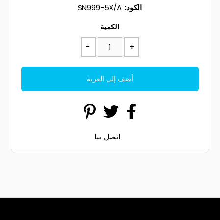
الكود:
SN999-5X/A
الكمية
-
+
اتصل بنا